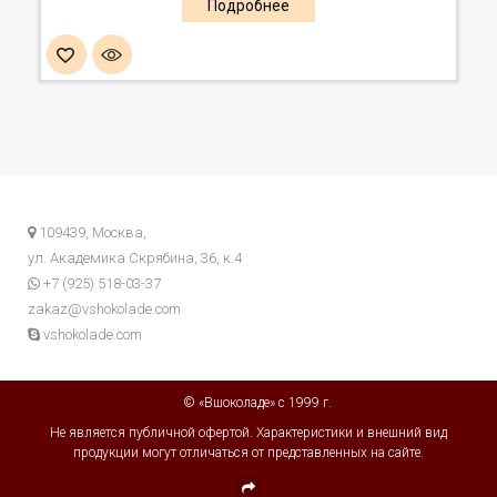
109439, Москва,
ул. Академика Скрябина, 36, к.4
+7 (925) 518-03-37
zakaz@vshokolade.com
vshokolade.com
© «Вшоколаде» с 1999 г.
Не является публичной офертой. Характеристики и внешний вид
продукции могут отличаться от представленных на сайте.