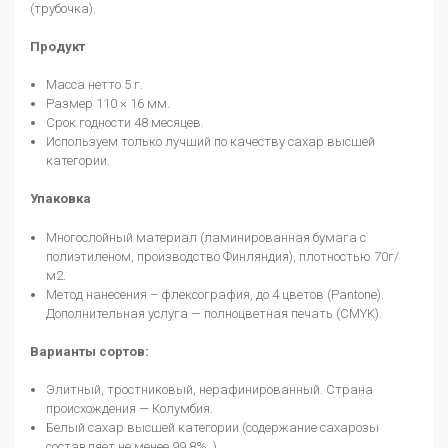
(трубочка).
Продукт
Масса нетто 5 г.
Размер 110 × 16 мм.
Срок годности 48 месяцев.
Используем только лучший по качеству сахар высшей
категории.
Упаковка
Многослойный материал (ламинированная бумага с
полиэтиленом, производство Финляндия), плотностью 70г/
м2.
Метод нанесения – флексография, до 4 цветов (Pantone).
Дополнительная услуга — полноцветная печать (CMYK).
Варианты сортов:
Элитный, тростниковый, нерафинированный. Страна
происхождения — Колумбия.
Белый сахар высшей категории (содержание сахарозы
составляет не менее 99,8%. )