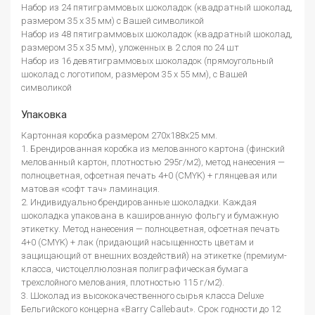
Набор из 24 пятиграммовых шоколадок (квадратный шоколад,
размером 35 х 35 мм) с Вашей символикой
Набор из 48 пятиграммовых шоколадок (квадратный шоколад,
размером 35 х 35 мм), уложенных в 2 слоя по 24 шт
Набор из 16 девятиграммовых шоколадок (прямоугольный
шоколад с логотипом, размером 35 х 55 мм), с Вашей
символикой
Упаковка
Картонная коробка размером 270х188х25 мм.
1. Брендированная коробка из мелованного картона (финский
мелованный картон, плотностью 295г/м2), метод нанесения —
полноцветная, офсетная печать 4+0 (CMYK) + глянцевая или
матовая «софт тач» ламинация.
2. Индивидуально брендированные шоколадки. Каждая
шоколадка упакована в кашированную фольгу и бумажную
этикетку. Метод нанесения — полноцветная, офсетная печать
4+0 (CMYK) + лак (придающий насыщенность цветам и
защищающий от внешних воздействий) на этикетке (премиум-
класса, чистоцеллюлозная полиграфическая бумага
трехслойного мелования, плотностью 115 г/м2).
3. Шоколад из высококачественного сырья класса Deluxe
Бельгийского концерна «Barry Callebaut». Срок годности до 12