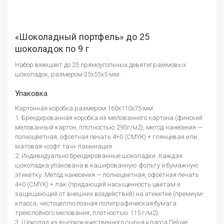
«Шоколадный портфель» до 25
шоколадок по 9 г
Набор вмещает до 25 прямоугольных девятиграммовых
шоколадок, размером 35х55х5 мм.
Упаковка
Картонная коробка размером 160х110х75 мм.
1. Брендированная коробка из мелованного картона (финский
мелованный картон, плотностью 295г/м2), метод нанесения —
полноцветная, офсетная печать 4+0 (CMYK) + глянцевая или
матовая «софт тач» ламинация.
2. Индивидуально брендированные шоколадки. Каждая
шоколадка упакована в кашированную фольгу и бумажную
этикетку. Метод нанесения — полноцветная, офсетная печать
4+0 (CMYK) + лак (придающий насыщенность цветам и
защищающий от внешних воздействий) на этикетке (премиум-
класса, чистоцеллюлозная полиграфическая бумага
трехслойного мелования, плотностью 115 г/м2).
3. Шоколад из высококачественного сырья класса Deluxe