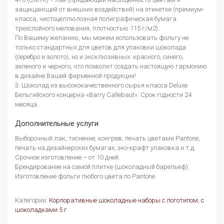
защищающий от внешних воздействий) на этикетке (премиум-
класса, чистоцеллюлозная полиграфическая бумага
трехслойного мелования, плотностью 115 г/м2).
По Вашему желанию, мы можем использовать фольгу не
только стандартных для цветов для упаковки шоколада
(серебро и золото), но и эксклюзивных: красного, синего,
зеленого и черного, что позволит создать настоящую гармонию
в дизайне Вашей фирменной продукции!
3. Шоколад из высококачественного сырья класса Deluxe
Бельгийского концерна «Barry Callebaut». Срок годности 24
месяца.
Дополнительные услуги
Выборочный лак, тиснение, конгрев, печать цветами Pantone,
печать на дизайнерских бумагах, эко-крафт упаковка и т.д.
Срочное изготовление – от 10 дней.
Брендирование на самой плитке (шоколадный барельеф).
Изготовление фольги любого цвета по Pantone.
Категории:
Корпоративные шоколадные наборы с логотипом
,
с
шоколадками 5 г