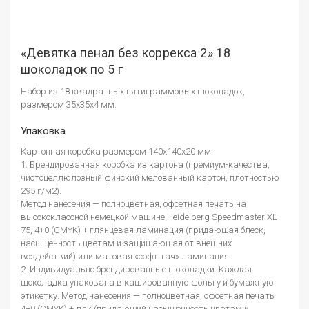
«Девятка пенал без коррекса 2» 18
шоколадок по 5 г
Набор из 18 квадратных пятиграммовых шоколадок,
размером 35х35х4 мм.
Упаковка
Картонная коробка размером 140х140х20 мм.
1. Брендированная коробка из картона (премиум-качества,
чистоцеллюлозный финский мелованный картон, плотностью
295 г/м2).
Метод нанесения — полноцветная, офсетная печать на
высококлассной немецкой машине Heidelberg Speedmaster XL
75, 4+0 (CMYK) + глянцевая ламинация (придающая блеск,
насыщенность цветам и защищающая от внешних
воздействий) или матовая «софт тач» ламинация.
2. Индивидуально брендированные шоколадки. Каждая
шоколадка упакована в кашированную фольгу и бумажную
этикетку. Метод нанесения — полноцветная, офсетная печать
4+0 (CMYK) + лак (придающий насыщенность цветам и